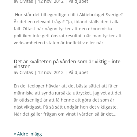
av
Civitas
|
12 nov, 2012
|
På djupet
Hur står det till egentligen till i Aktiebolaget Sverige?
Är det en relevant fråga? Tja, ibland ställs den i alla
fall. Oftast när någon tycker att den ekonomiska
politiken inte gett önskat resultat, när man tycker att
verksamheten i staten är ineffektiv eller när...
Det är kvaliteten på vården som är viktig – inte
vinsten
av
Civitas
|
12 nov, 2012
|
På djupet
En del teologer hävdar att det bästa sättet att få en
människa att synda (ursäkta uttrycket, jag vet att det
är otidsenligt) är att få henne att göra det som är
näst viktigast. På så sätt undgår hon det viktigaste.
När det gäller frågan om vinst i vården så är det...
« Äldre inlägg