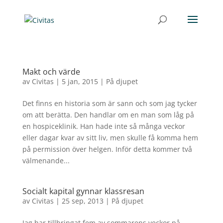
Makt och värde
av
Civitas
|
5 jan, 2015
|
På djupet
Det finns en historia som är sann och som jag tycker
om att berätta. Den handlar om en man som låg på
en hospiceklinik. Han hade inte så många veckor
eller dagar kvar av sitt liv, men skulle få komma hem
på permission över helgen. Inför detta kommer två
välmenande...
Socialt kapital gynnar klassresan
av
Civitas
|
25 sep, 2013
|
På djupet
Jag har tillbringat fem av sommarens veckor på